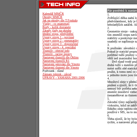
Pár postřehů k nasta
Kalendář MMČR
1.
Okruhy MMČR
Zvětšující délka zadní k
Jak na okruhy dle T.Foukala
předvídatelnost, kdy je
Vlajky - co znamenají
hrbolatějších zatáček. A
Body - kolik dostanete
2.
Zásady jízdy na okruhu
Geometrie stroje - nako
Ideální stopa, předjíždění
tím zmenšíš stopu navíc 
Úpravy stroje 1 - povinné
stability a poskytuje m
Úpravy stroje 2 - pneumatiky
snadněji se napřimuje na
Úpravy stroje 3 - doporučené
3.
Úpravy stroje - 4. speciální
K pružinám: závodníci o
Tlumiče - obecné info
Pokud je statické propr
Tlumiče - racing úpravy
potřebné tužší pružiny 
Nastavení tlumičů dle Öhlins
větší než maximální ho
Nastavení tlumičů R1
Dvě různě tvrdé pružin
Nastavení pérování dle Ymoto
druhá tužší s menším pře
Nastavení tlumení dle Ymoto
nutné měřit obě statick
Podvozek - různé
pružin, k tomu není co d
Záznam trénink - závod
u jednoho moto jsou tím
ÚPRAVY - YAMAHA 2001-2006
4.
Množství oleje v přední
pružení a zjistíš, že ti
nemusí být potřeba nebo 
zmenšit množství vzduch
(nezaměňovat za tlumení
5.
Závodní týmy nejčastěji
viskozitu, když se zahří
řídkého oleje teplota o
používá v MS, na to mus
6.
Třeba zjistíš, že by byl
rychle, a nastavení při